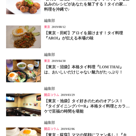
込みのレシピがあなたを魅了する！タイの家庭
料理を沖縄で♪
編集部
東京
2019/08/12
【東京・田町】アロイを届けます！タイ料理
『AROI』が伝える本場の味
編集部
東京
2019/04/30
【東京・沼袋】本格タイ料理『LOM THAI』
は、おいしいだけじゃない魅力がたっぷり！
編集部
開店コラム
2019/03/29
【東京・池袋】タイ好きのためのオアシス！
『タイダイニングバーR』本格タイ料理とカラオ
ケで至福の時間を堪能
編集部
開店コラム
2019/02/06
【東京・荻窪】ママの笑顔にファン多し！『キ