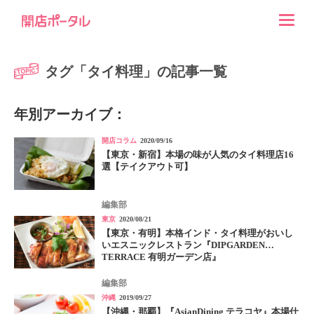
タグ「タイ料理」の記事一覧
年別アーカイブ：
開店コラム
2020/09/16
【東京・新宿】本場の味が人気のタイ料理店16
選【テイクアウト可】
編集部
東京
2020/08/21
【東京・有明】本格インド・タイ料理がおいし
いエスニックレストラン『DIPGARDEN
TERRACE 有明ガーデン店』
編集部
沖縄
2019/09/27
【沖縄・那覇】『AsianDining テラコヤ』本場仕