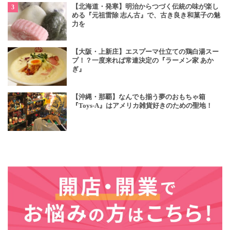
【北海道・発寒】明治からつづく伝統の味が楽し
める『元祖雷除 志ん古』で、古き良き和菓子の魅
力を
【大阪・上新庄】エスプーマ仕立ての鶏白湯スー
プ！？一度来れば常連決定の『ラーメン家 あか
ぎ』
【沖縄・那覇】なんでも揃う夢のおもちゃ箱
『Toys-A』はアメリカ雑貨好きのための聖地！