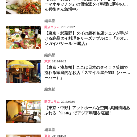
ーマオキッチン』の個性派タイ料理に夢中の呑
ん兵衛さん急増中♪
編集部
開店コラム
2018/11/02
【東京・武蔵野】タイの超有名店シェフが手が
ける絶品タイ料理をリーズナブルに！『カオマ
ンガイバザール 三鷹店』
編集部
東京
2018/09/12
【東京・浅草橋】ここは日本のタイ！？笑顔で
溢れる家庭的なお店『スマイル屋台555（ハーハ
ーハー）』
編集部
開店コラム
2018/09/04
【東京・中野】アットホームな空間♪異国情緒あ
ふれる『Sloth』でアジア料理を堪能！
編集部
東京
2017/04/28