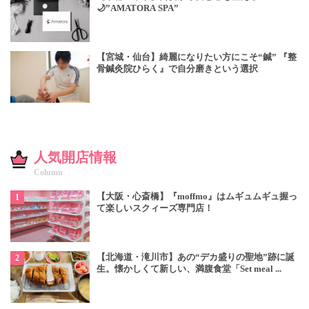
🌙”AMATORA SPA”
【宮城・仙台】綺麗になりたい方にこそ“鍼” 『整
骨鍼灸院ひらく』で自分磨きという選択
人気開店情報
Column
【大阪・心斎橋】『moffmo』はムギュムギュ握っ
て楽しいスクィーズ専門店！
【北海道・滝川市】あの“デカ盛りの聖地”跡に誕
生。懐かしくて新しい、満腹食堂「Set meal ...