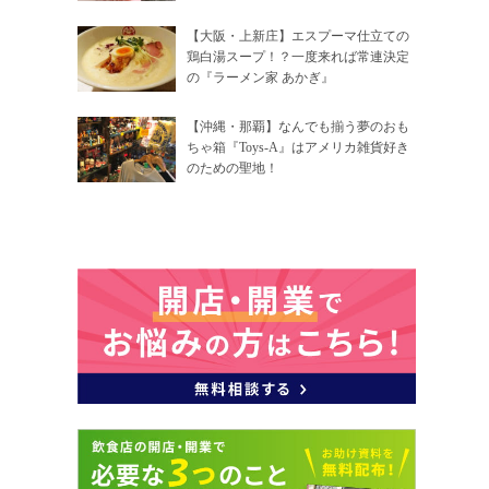
【大阪・上新庄】エスプーマ仕立ての
鶏白湯スープ！？一度来れば常連決定
の『ラーメン家 あかぎ』
【沖縄・那覇】なんでも揃う夢のおも
ちゃ箱『Toys-A』はアメリカ雑貨好き
のための聖地！