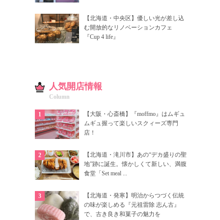
【北海道・中央区】優しい光が差し込
む開放的なリノベーションカフェ
『Cup 4 life』
人気開店情報
Column
【大阪・心斎橋】『moffmo』はムギュ
ムギュ握って楽しいスクィーズ専門
店！
【北海道・滝川市】あの“デカ盛りの聖
地”跡に誕生。懐かしくて新しい、満腹
食堂「Set meal ...
【北海道・発寒】明治からつづく伝統
の味が楽しめる『元祖雷除 志ん古』
で、古き良き和菓子の魅力を