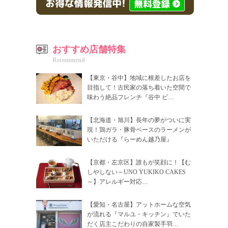
おすすめ店舗特集
Recommend
【東京・谷中】地域に根差したお店を
目指して！古民家の落ち着いた空間で
味わう絶品フレンチ『谷中 ビ…
【北海道・旭川】長年の夢がついに実
現！鶏ガラ・豚骨ベースのラーメンが
いただける『らーめん越乃屋』
【京都・左京区】誰もが笑顔に！【む
しやしない～UNO YUKIKO CAKES
～】アレルギー対応…
【愛知・名古屋】アットホームな空気
が流れる『マルユ・キッチン』でいた
だく店主こだわりの自家製手羽…